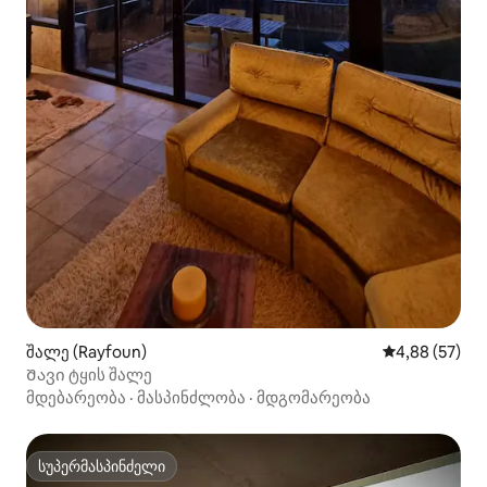
შალე (Rayfoun)
საშუალო შეფა
4,88 (57)
Შავი ტყის შალე
მდებარეობა
·
მასპინძლობა
·
მდგომარეობა
სუპერმასპინძელი
სუპერმასპინძელი