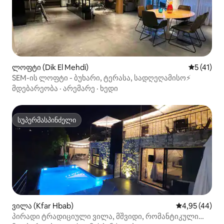
ლოფტი (Dik El Mehdi)
საშუალო 
5 (41)
SEM-ის ლოფტი - ბუხარი, ტერასა, სადღეღამისო⚡️
მდებარეობა
·
არემარე
·
ხედი
სუპერმასპინძელი
სუპერმასპინძელი
ვილა (Kfar Hbab)
საშუალო შეფა
4,95 (44)
პირადი ტრადიციული ვილა, მშვიდი, რომანტიკული