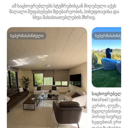
ამ საცხოვრებლებს სტუმრებისგან მიღებული აქვს
მაღალი შეფასებები მდებარეობის, სისუფთავისა და
სხვა მახასიათებლების მხრივ.
სუპერმასპინძელი
სუპერმასპინძელ
სუპერმასპინძელი
სუპერმასპინძელ
საცხოვრებელი (Wa
Neüfeel | დიზაინ
და ხედები
კერძო, ლუქს‑კლ
წყვილებისთვის, 
პირად სივრცეში 
ხედებთან ერთად
შეგიძლიათ. დატ
ფასი/ხარისხი
·
მ