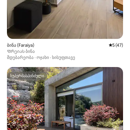
ბინა (Faraiya)
საშუალო შ
5 (47)
Ფრეიას ბინა
მდებარეობა
·
ოჯახი
·
სისუფთავე
სუპერმასპინძელი
სუპერმასპინძელი