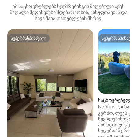
ამ საცხოვრებლებს სტუმრებისგან მიღებული აქვს
მაღალი შეფასებები მდებარეობის, სისუფთავისა და
სხვა მახასიათებლების მხრივ.
სუპერმასპინძელი
სუპერმასპინძელ
სუპერმასპინძელი
სუპერმასპინძელ
საცხოვრებელი (Wa
Neüfeel | დიზაინ
და ხედები
კერძო, ლუქს‑კლ
წყვილებისთვის, 
პირად სივრცეში 
ხედებთან ერთად
შეგიძლიათ. დატ
ფასი/ხარისხი
·
მ