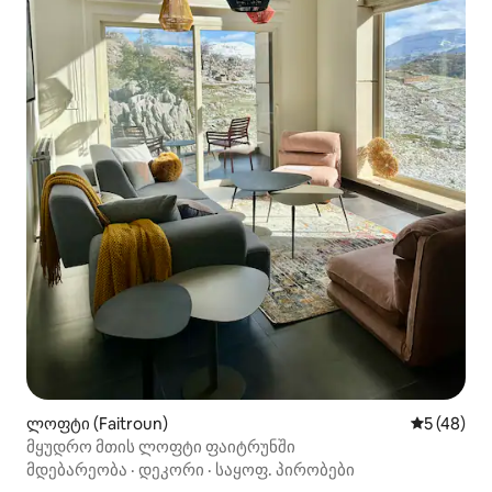
ლოფტი (Faitroun)
საშუალო შ
5 (48)
მყუდრო მთის ლოფტი ფაიტრუნში
მდებარეობა
·
დეკორი
·
საყოფ. პირობები