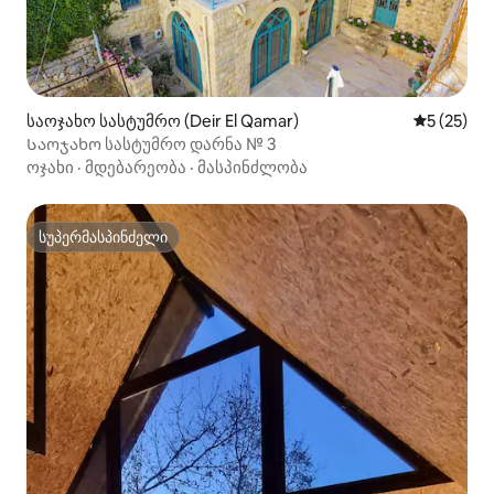
საოჯახო სასტუმრო (Deir El Qamar)
საშუალო შ
5 (25)
Საოჯახო სასტუმრო დარნა № 3
ოჯახი
·
მდებარეობა
·
მასპინძლობა
სუპერმასპინძელი
სუპერმასპინძელი