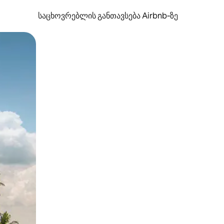
საცხოვრებლის განთავსება Airbnb‑ზე
ან შეხებისა თუ თითის გასმის ჟესტები.