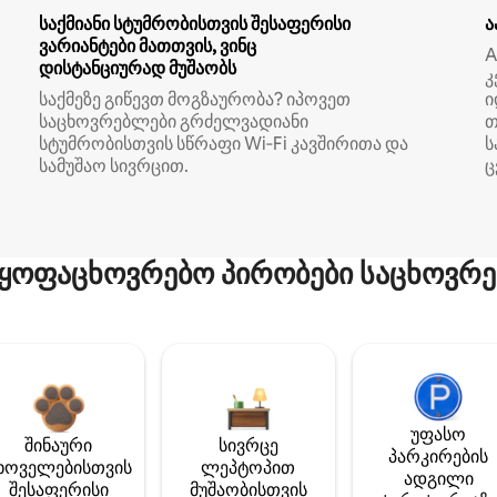
საქმიანი სტუმრობისთვის შესაფერისი
ა
ვარიანტები მათთვის, ვინც
A
დისტანციურად მუშაობს
კ
საქმეზე გიწევთ მოგზაურობა? იპოვეთ
ი
საცხოვრებლები გრძელვადიანი
თ
სტუმრობისთვის სწრაფი Wi‑Fi კავშირითა და
ს
სამუშაო სივრცით.
ც
ყოფაცხოვრებო პირობები საცხოვრე
უფასო
შინაური
სივრცე
პარკირების
ხოველებისთვის
ლეპტოპით
ადგილი
შესაფერისი
მუშაობისთვის