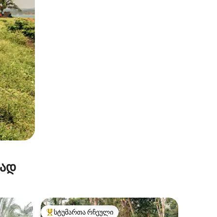
რად
სტუმართა რჩეული
არიანტი
სტუმართა რჩეული მოწინავე ვარიანტი