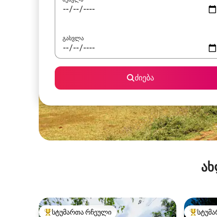
გასვლა
ძიება
ახ
სტუმართა რჩეული
სტუმა
სტუმართა რჩეული მოწინავე ვარიანტი
სტუმართ