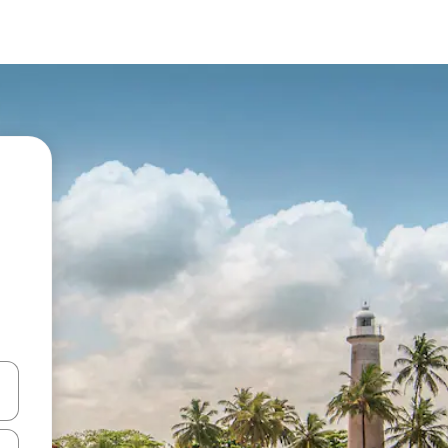
ციისთვის გამოიყენეთ კლავიშები ზემოთ/ქვემოთ მიმართული ისრებით 