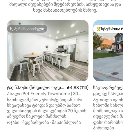
მაღალი შეფასებები მდებარეობის, სისუფთავისა და
სხვა მახასიათებლების მხრივ.
სუპერმასპინძელი
სტუმართა რჩე
სუპერმასპინძელი
სტუმართა რჩეული
ტაუნჰაუსი (ჩრდილო ოგდე
საშუალო შეფასებაა 5‑დან 4,8
4,88 (113)
საცხოვრებელი (P
ნი)
iew)
Ახალი Pet Friendly Townhome | 30
ცალკე სარდაფი ბ
წუთი სათხილამუროდ!
სააბაზანო და სხვ
სათხილამურო კურორტებიდან, ორი
Კეთილი იყოს თქ
სხვადასხვა ტბიდან და უხმო სამთო
სახლში სახლიდან
ველოსიპედის ბილიკებიდან 20 წუთის
მომხიბლავი სარ
ან უფრო ნაკლები მანძილის
იდეალურია მარტ
მოშორებით მდებარე ეს ადგილი
წყვილებისთვის,
ოჯახი
·
მდებარეობა
·
მასპინძლობა
ფასი/ხარისხი
·
მ
თავგადასავლებისთვის იდეალურია!
მეგობრისთვის ან
პირობები