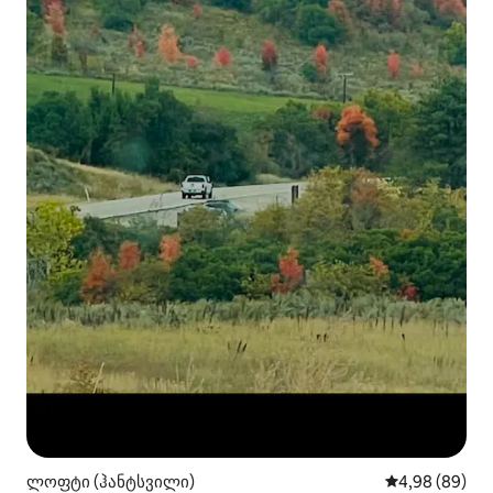
ლოფტი (ჰანტსვილი)
საშუალო შეფა
4,98 (89)