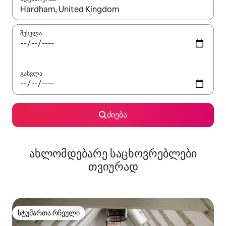
როცა შედეგები ხელმისაწვდომი გახდება, ნავიგაციისთვის გამ
შესვლა
გასვლა
ძიება
ახლომდებარე საცხოვრებლები
თვიურად
სტუმართა რჩეული
სტუმართა რჩეული