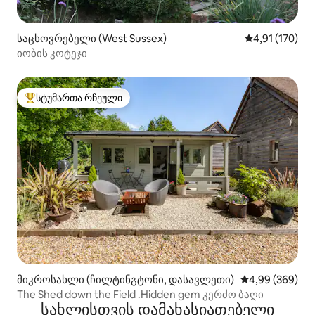
საცხოვრებელი (West Sussex)
საშუალო შეფა
4,91 (170)
იობის კოტეჯი
სტუმართა რჩეული
სტუმართა რჩეული მოწინავე ვარიანტი
მიკროსახლი (ჩილტინგტონი, დასავლეთი)
საშუალო შეფას
4,99 (369)
The Shed down the Field .Hidden gem კერძო ბაღი
სახლისთვის დამახასიათებელი