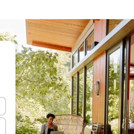
ციისთვის გამოიყენეთ კლავიშები ზემოთ/ქვემოთ მიმართული ისრებით 