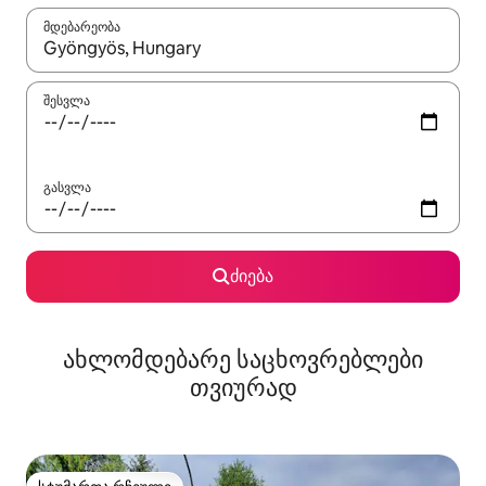
მდებარეობა
როცა შედეგები ხელმისაწვდომი გახდება, ნავიგაციისთვის გამ
შესვლა
გასვლა
ძიება
ახლომდებარე საცხოვრებლები
თვიურად