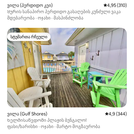
ვილა (პერდიდო კეი)
საშუალო შეფა
4,95 (310)
Ყურის სანაპირო პერდიდო გასაღების კუნძული ვაკა
მდებარეობა
·
ოჯახი
·
მასპინძლობა
სტუმართა რჩეული
სტუმართა რჩეული
ვილა (Gulf Shores)
საშუალო შეფა
4,9 (344)
Ხელმისაწვდომი პლაჟის ბუნგალო!
ფასი/ხარისხი
·
ოჯახი
·
მარტო მოგზაურობა