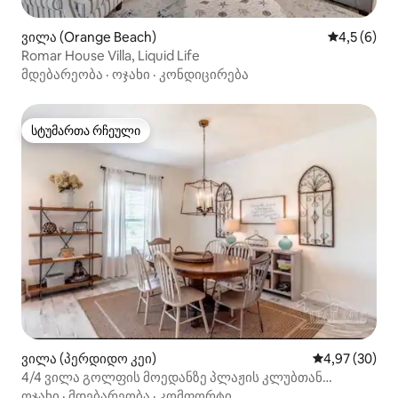
ვილა (Orange Beach)
საშუალო შ
4,5 (6)
Romar House Villa, Liquid Life
მდებარეობა
·
ოჯახი
·
კონდიცირება
სტუმართა რჩეული
სტუმართა რჩეული
ვილა (პერდიდო კეი)
საშუალო შეფა
4,97 (30)
4/4 ვილა გოლფის მოედანზე პლაჟის კლუბთან
დაკარგულ გასაღებში
ოჯახი
·
მდებარეობა
·
კომფორტი