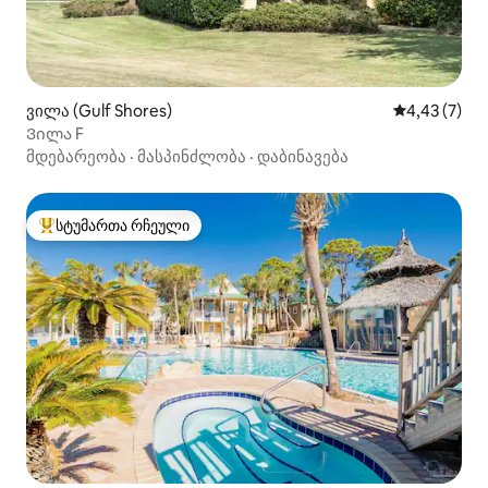
ვილა (Gulf Shores)
საშუალო შე
4,43 (7)
Ვილა F
მდებარეობა
·
მასპინძლობა
·
დაბინავება
სტუმართა რჩეული
სტუმართა რჩეული მოწინავე ვარიანტი