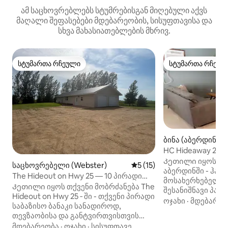
ამ საცხოვრებლებს სტუმრებისგან მიღებული აქვს
მაღალი შეფასებები მდებარეობის, სისუფთავისა და
სხვა მახასიათებლების მხრივ.
სტუმართა რჩეული
სტუმართა რჩეულ
სტუმართა რჩეული
სტუმართა რჩეულ
ბინა (აბერდინი)
HC Hideaway 2BR
ფართო, გრძნობს
Კეთილი იყოს თქ
საცხოვრებელი (Webster)
საშუალო შეფასებაა 5‑დან
5 (15)
აბერდინში - ჰაბ-სიტი -
The Hideout on Hwy 25 — 10 პირადი
მოსახერხებელი 
აკრზე
Კეთილი იყოს თქვენი მობრძანება The
შესანიშნავი პარ
Hideout on Hwy 25 ‑ ში - თქვენი პირადი
სწრაფი მისასვლ
ოჯახი
·
მდებარეო
საბაზისო ბანაკი სანადიროდ,
ველო ბილიკზე დ
თევზაობისა და განტვირთვისთვის
ქუჩაში! საფეხმა
ჩრდილო-აღმოსავლეთ ნაწილში.
მდებარეობა
·
ოჯახი
·
სისუფთავე