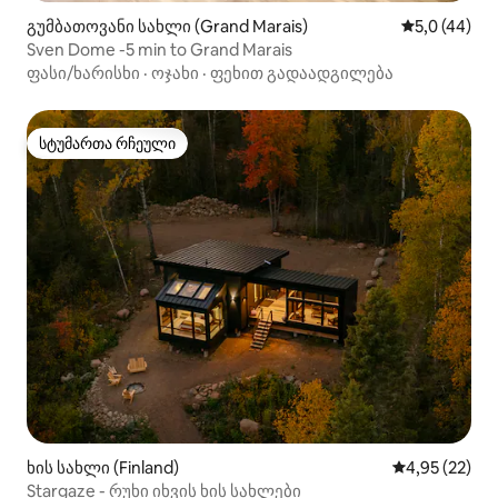
გუმბათოვანი სახლი (Grand Marais)
საშუალო შე
5,0 (44)
Sven Dome -5 min to Grand Marais
ფასი/ხარისხი
·
ოჯახი
·
ფეხით გადაადგილება
სტუმართა რჩეული
სტუმართა რჩეული
ხის სახლი (Finland)
საშუალო შეფ
4,95 (22)
Stargaze - რუხი იხვის ხის სახლები