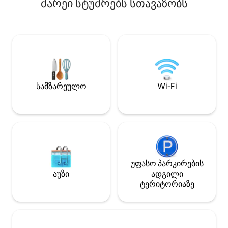
მარეი სტუმრებს სთავაზობს
ჩვეულებრივ, ამ 
კონდიციონერი/ტანის საპონი
ვაკმაყოფილებთ
გათვალისწინებულია. საწოლი
193×203 სმ ლოფტში და ახალი
საწოლი 193×203 სმ მეხსიერების
ეფექტის მქონე გელის ფენით
პირველ სართულზე.
სმარტ‑ტელევიზორი, Wi‑Fi. ძირითადი
გათბობის წყარო ხის პეჩია, რომელიც
სამზარეულო
Wi-Fi
იდეალურად ათბობს სახლს. ხის
ყველა მასალა უზრუნველყოფილია
ქვის ღუმლისა და კოცონისთვის.
საცხოვრებელ შენობასთან არის
მინისპლიტის გათბობის/
კონდიცირების დანადგარი.
უფასო პარკირების
აუზი
ადგილი
ტერიტორიაზე