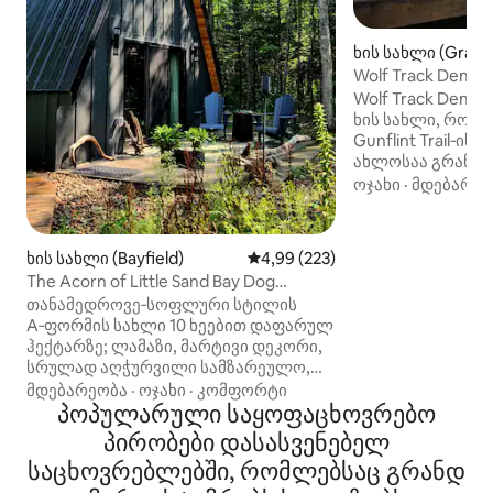
ხის სახლი (Grand
Wolf Track Den, 
Log Cabin
Wolf Track Den C
ხის სახლი, რომ
Gunflint Trail‑ის
ახლოსაა გრანდ‑
ისიამოვნეთ პირ
ოჯახი
·
მდებარეო
1,2 ჰექტარზე გრ
(მინესოტა, აშშ)
შესაფერისი! ეს 
ხის სახლი (Bayfield)
საშუალო შეფასებაა 5‑დან 4,9
4,99 (223)
სკანდინავიური ს
The Acorn of Little Sand Bay Dog
5 ადამიანზეა გა
Friendly
თანამედროვე‑სოფლური სტილის
152×203 სმ, 1 გა
A‑ფორმის სახლი 10 ხეებით დაფარულ
1 ერთადგილიანი საწ
ჰექტარზე; ლამაზი, მარტივი დეკორი,
გვაქვს სრულმასშ
სრულად აღჭურვილი სამზარეულო,
სარეცხი მანქანა
შუშის ქურა, ჰაერით მოსამზადებელი
მდებარეობა
·
ოჯახი
·
კომფორტი
თქვენი ტანსაცმ
ღუმელი, H2O‑ს ფილტრი/ყინულის
პოპულარული საყოფაცხოვრებო
მთაში ან თხილა
დამამზადებელი. დატკბით
დღის შემდეგ. თ
პირობები დასასვენებელ
ლუქს‑კლასის აბაზანით, რომელსაც
დაბინავება ან გ
საცხოვრებლებში, რომლებსაც გრანდ
აქვს გათბობადი ფილების იატაკი და
უბრალოდ, გვით
ღია საშხაპე. პირსახოცები, შამპუნი/