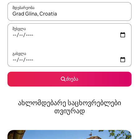
მდებარეობა
როცა შედეგები ხელმისაწვდომი გახდება, ნავიგაციისთვის გამ
შესვლა
გასვლა
ძიება
ახლომდებარე საცხოვრებლები
თვიურად