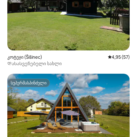
კოტეჯი (Šišinec)
საშუალო შეფ
4,95 (57)
Დასასვენებელი სახლი
სუპერმასპინძელი
სუპერმასპინძელი