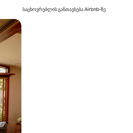
საცხოვრებლის განთავსება Airbnb‑ზე
ან შეხებისა თუ თითის გასმის ჟესტები.