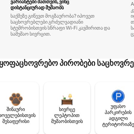
ვარიანტები მათთვის, ვინც
A
დისტანციურად მუშაობს
კ
საქმეზე გიწევთ მოგზაურობა? იპოვეთ
ი
საცხოვრებლები გრძელვადიანი
თ
სტუმრობისთვის სწრაფი Wi‑Fi კავშირითა და
ს
სამუშაო სივრცით.
ც
ყოფაცხოვრებო პირობები საცხოვრე
უფასო
შინაური
სივრცე
პარკირების
ხოველებისთვის
ლეპტოპით
ადგილი
შესაფერისი
მუშაობისთვის
ტერიტორიაზ