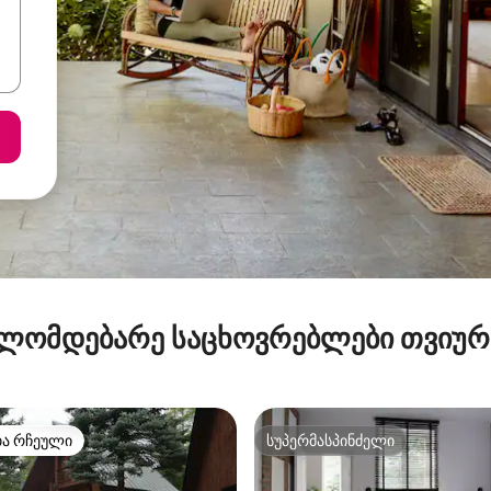
ლომდებარე საცხოვრებლები თვიუ
თა რჩეული
სუპერმასპინძელი
თა რჩეული
სუპერმასპინძელი