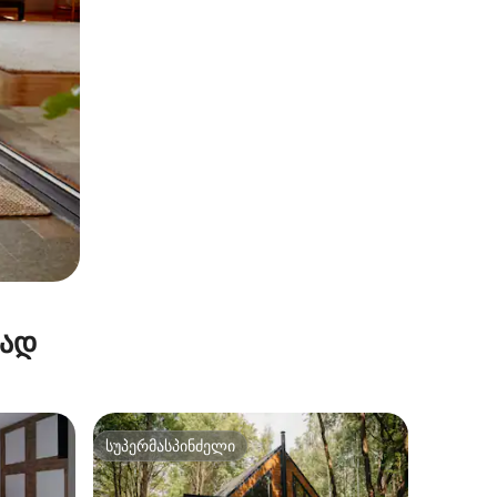
რად
სუპერმასპინძელი
სუპერმასპინძელი