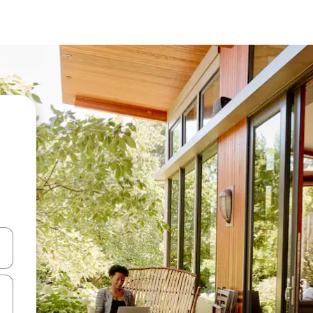
ციისთვის გამოიყენეთ კლავიშები ზემოთ/ქვემოთ მიმართული ისრებით 