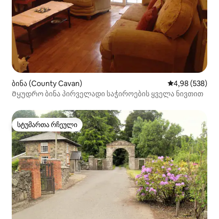
ბინა (County Cavan)
საშუალო შეფას
4,98 (538)
Მყუდრო ბინა პირველადი საჭიროების ყველა ნივთით
სტუმართა რჩეული
სტუმართა რჩეული