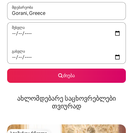
მდებარეობა
როცა შედეგები ხელმისაწვდომი გახდება, ნავიგაციისთვის გამ
შესვლა
გასვლა
ძიება
ახლომდებარე საცხოვრებლები
თვიურად