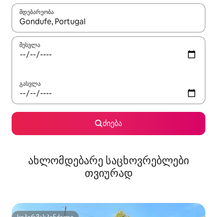
მდებარეობა
როცა შედეგები ხელმისაწვდომი გახდება, ნავიგაციისთვის გამ
შესვლა
გასვლა
ძიება
ახლომდებარე საცხოვრებლები
თვიურად