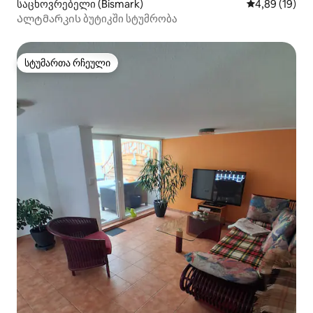
საცხოვრებელი (Bismark)
საშუალო შეფ
4,89 (19)
Ალტმარკის ბუტიკში სტუმრობა
სტუმართა რჩეული
სტუმართა რჩეული