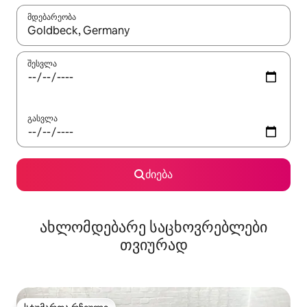
მდებარეობა
როცა შედეგები ხელმისაწვდომი გახდება, ნავიგაციისთვის გამ
შესვლა
გასვლა
ძიება
ახლომდებარე საცხოვრებლები
თვიურად