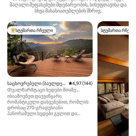
მაღალი შეფასებები მდებარეობის, სისუფთავისა და
სხვა მახასიათებლების მხრივ.
სტუმართა რჩეული
სტუმართა რჩეულ
სტუმართა რჩეული მოწინავე ვარიანტი
სტუმართა რჩეულ
საცხოვრებელი (ბაულდერ
საშუალო შეფასებაა 5‑დან 4,97
4,97 (144)
ი)
Თვალწარმტაცი ხედები მთაზე
დასვენებისთვის
ისიამოვნეთ დაუვიწყარი
რომანტიკული დასვენებით, რომლის
დროსაც 270‑გრადუსიანი
პანორამული ხედები გელით და
სტილში დაისვენებთ. სტუმრების
უმეტესობა წყვილები არიან,
რომლებიც ეძებენ სასიამოვნო