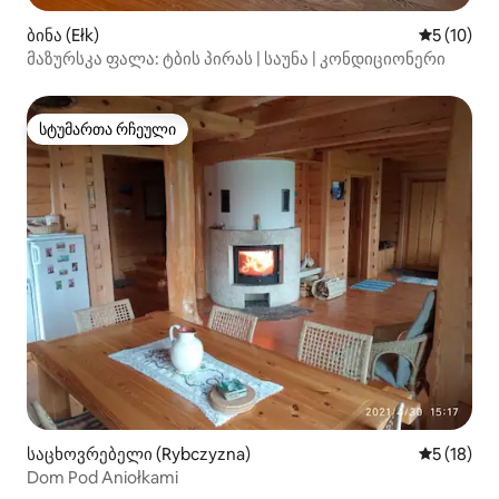
ბინა (Ełk)
საშუალო შ
5 (10)
მაზურსკა ფალა: ტბის პირას | საუნა | კონდიციონერი
სტუმართა რჩეული
სტუმართა რჩეული
საცხოვრებელი (Rybczyzna)
საშუალო შ
5 (18)
Dom Pod Aniołkami