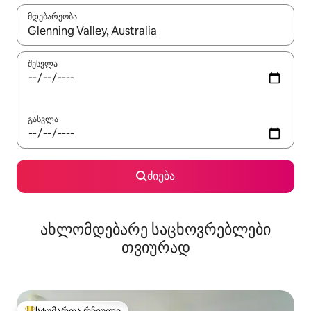
მდებარეობა
როცა შედეგები ხელმისაწვდომი გახდება, ნავიგაციისთვის გამ
შესვლა
გასვლა
ძიება
ახლომდებარე საცხოვრებლები
თვიურად