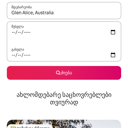
მდებარეობა
როცა შედეგები ხელმისაწვდომი გახდება, ნავიგაციისთვის გამ
შესვლა
გასვლა
ძიება
ახლომდებარე საცხოვრებლები
თვიურად