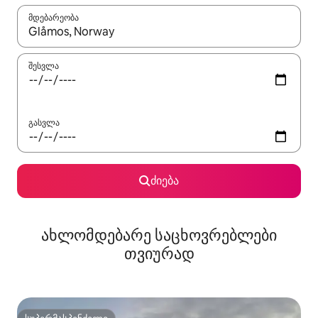
მდებარეობა
როცა შედეგები ხელმისაწვდომი გახდება, ნავიგაციისთვის გამ
შესვლა
გასვლა
ძიება
ახლომდებარე საცხოვრებლები
თვიურად