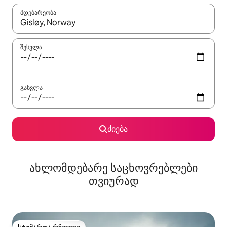
მდებარეობა
როცა შედეგები ხელმისაწვდომი გახდება, ნავიგაციისთვის გამ
შესვლა
გასვლა
ძიება
ახლომდებარე საცხოვრებლები
თვიურად