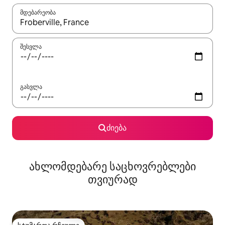
მდებარეობა
როცა შედეგები ხელმისაწვდომი გახდება, ნავიგაციისთვის გამ
შესვლა
გასვლა
ძიება
ახლომდებარე საცხოვრებლები
თვიურად