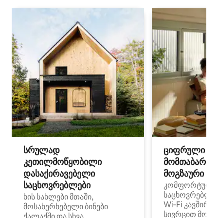
სრულად
ციფრული
კეთილმოწყობილი
მომთაბარეებ
დასაქირავებელი
მოგზაური სპ
საცხოვრებლები
კომფორტული
საცხოვრებლე
ხის სახლები მთაში,
Wi‑Fi კავშირი
მოსახერხებელი ბინები
სივრცით მობი
ქალაქში და სხვა