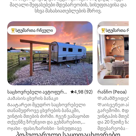
მაღალი შეფასებები მდებარეობის, სისუფთავისა და
სხვა მახასიათებლების მხრივ.
სტუმართა რჩეული
სტუმართა რჩე
სტუმართა რჩეული მოწინავე ვარიანტი
სტუმართა რჩეული
საცხოვრებელი ავტოფურგ
საშუალო შეფასებაა 5‑დან 4,
4,98 (92)
რანჩო (Peoa)
ონი (Kamas)
Კამასის ცხვრის ბანაკი
Დამამშვიდებელ
Გაატარეთ მყუდრო საცხოვრებელი
Დაისვენეთ ამ უ
თანამედროვე ცხვრების ბანაკში,
გარემოში. Მდებ
უინტის მთების ძირში. Ჩვენ ვამაყობთ
უინტაჰის მთებიდ
თქვენზე ზრუნვით და გეხმარებით,
და 20 წუთზე ნაკ
თავი ისე იგრძნოთ, როგორც ამ
სიცოცხლით სავსე
ოჯახი
·
ფასი/ხარისხი
·
სისუფთავე
მდებარეობა
·
ოჯ
დიაპაზონში! ამ ინდივიდუალურ
პოპულარული საყოფაცხოვრებო
ერთგვარი საოჯა