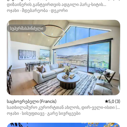
დიზაინერის განტვირთვის ადგილი პარკ‑სიტის
მახლობლად | ჯაკუზი + ხედები
ოჯახი
·
მდებარეობა
·
დეკორი
სუპერმასპინძელი
სუპერმასპინძელი
საცხოვრებელი (Francis)
საშუალო შ
5,0 (3)
სათხილამურო კურორტთან ახლოს, დირ‑ველი‑ისთი |
ახალი | ცალკე ჰიდრომასაჟიანი აუზი
ოჯახი
·
სისუფთავე
·
გარე სივრცეები