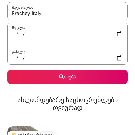
მდებარეობა
როცა შედეგები ხელმისაწვდომი გახდება, ნავიგაციისთვის გამ
შესვლა
გასვლა
ძიება
ახლომდებარე საცხოვრებლები
თვიურად