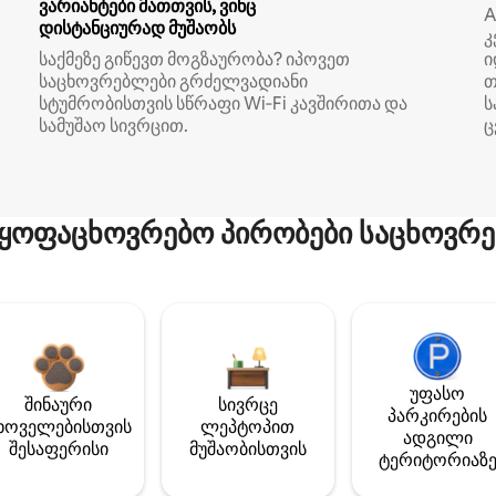
ვარიანტები მათთვის, ვინც
A
დისტანციურად მუშაობს
კ
საქმეზე გიწევთ მოგზაურობა? იპოვეთ
ი
საცხოვრებლები გრძელვადიანი
თ
სტუმრობისთვის სწრაფი Wi‑Fi კავშირითა და
ს
სამუშაო სივრცით.
ც
ყოფაცხოვრებო პირობები საცხოვრე
უფასო
შინაური
სივრცე
პარკირების
ხოველებისთვის
ლეპტოპით
ადგილი
შესაფერისი
მუშაობისთვის
ტერიტორიაზ