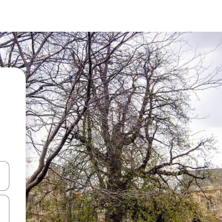
ციისთვის გამოიყენეთ კლავიშები ზემოთ/ქვემოთ მიმართული ისრებით 