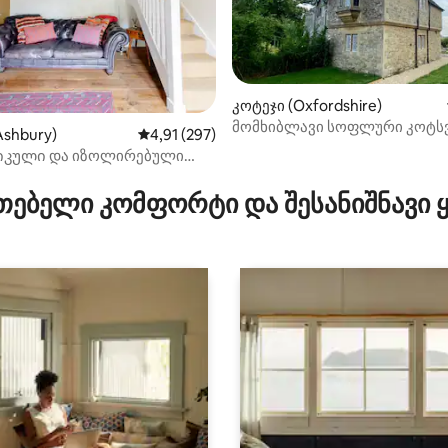
კოტეჯი (Oxfordshire)
მომხიბლავი სოფლური კოტ
დან 4,97, 439 მიმოხილვა
Ashbury)
საშუალო შეფასებაა 5‑დან 4,91, 297 მიმოხ
4,91 (297)
კოტეჯის ბაღები და ხედები
კული და იზოლირებული
ლამაზი გასეირნებები და
კური პაბი
თებელი კომფორტი და შესანიშნავი