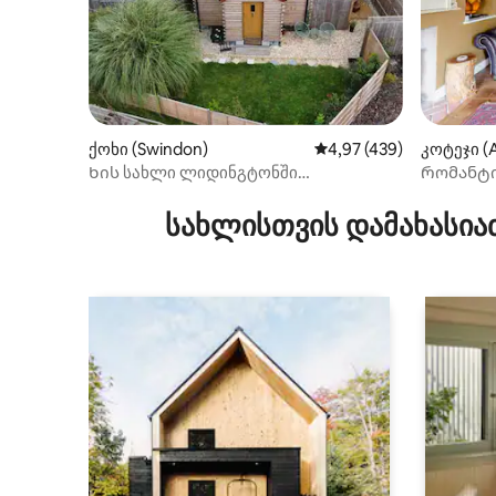
ქოხი (Swindon)
საშუალო შეფასებაა 5‑
4,97 (439)
კოტეჯი (
Ხის სახლი ლიდინგტონში
Რომანტი
ჰიდრომასაჟიანი აუზით
კოტეჯი. 
ფანტასტი
სახლისთვის დამახასია