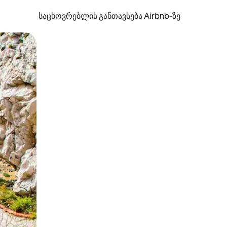
საცხოვრებლის განთავსება Airbnb‑ზე
ან შეხებისა თუ თითის გასმის ჟესტები.