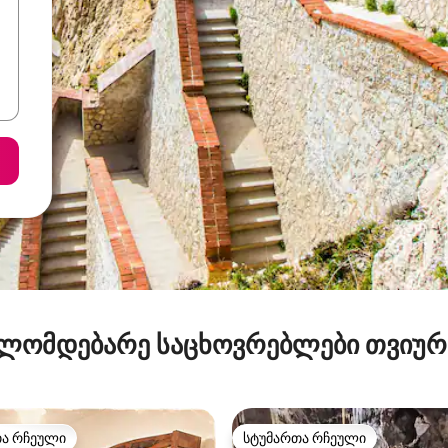
ლომდებარე საცხოვრებლები თვიუ
თა რჩეული
სტუმართა რჩეული
თა რჩეული
სტუმართა რჩეული