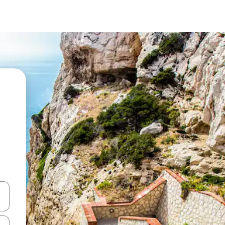
ციისთვის გამოიყენეთ კლავიშები ზემოთ/ქვემოთ მიმართული ისრებით 