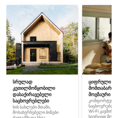
სრულად
ციფრული
კეთილმოწყობილი
მომთაბარეებ
დასაქირავებელი
მოგზაური სპ
საცხოვრებლები
კომფორტული
საცხოვრებლე
ხის სახლები მთაში,
Wi‑Fi კავშირი
მოსახერხებელი ბინები
სივრცით მობი
ქალაქში და სხვა