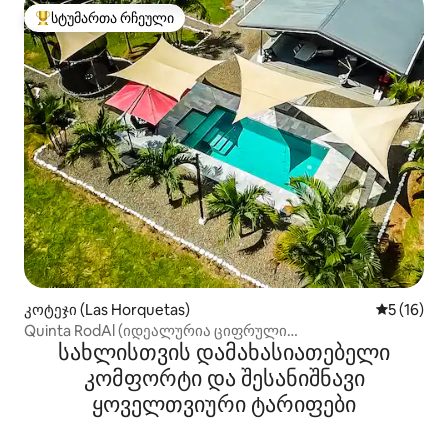
სტუმართა რჩეული
სტუმართა რჩეული მოწინავე ვარიანტი
კოტეჯი (Las Horquetas)
საშუალო შ
5 (16)
Quinta RodAl (იდეალურია ციფრული
სახლისთვის დამახასიათებელი
მომთაბარეებისთვის)
კომფორტი და შესანიშნავი
ყოველთვიური ტარიფები