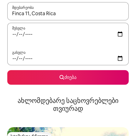
მდებარეობა
როცა შედეგები ხელმისაწვდომი გახდება, ნავიგაციისთვის გამ
შესვლა
გასვლა
ძიება
ახლომდებარე საცხოვრებლები
თვიურად