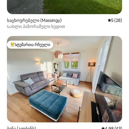
საცხოვრებელი (Massingy)
საშუალო შ
5 (28)
Სახლი პანორამული ხედით
სტუმართა რჩეული
სტუმართა რჩეული მოწინავე ვარიანტი
ბინა (ალბენს)
საშუალო შეფა
4,98 (43)