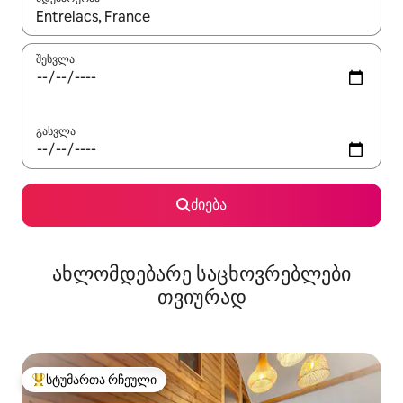
როცა შედეგები ხელმისაწვდომი გახდება, ნავიგაციისთვის გამ
შესვლა
გასვლა
ძიება
ახლომდებარე საცხოვრებლები
თვიურად
სტუმართა რჩეული
სტუმართა რჩეული მოწინავე ვარიანტი