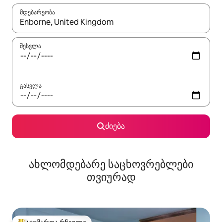
მდებარეობა
როცა შედეგები ხელმისაწვდომი გახდება, ნავიგაციისთვის გამ
შესვლა
გასვლა
ძიება
ახლომდებარე საცხოვრებლები
თვიურად