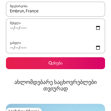
მდებარეობა
როცა შედეგები ხელმისაწვდომი გახდება, ნავიგაციისთვის გამ
შესვლა
გასვლა
ძიება
ახლომდებარე საცხოვრებლები
თვიურად