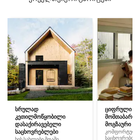
სრულად
ციფრული
კეთილმოწყობილი
მომთაბარეებ
დასაქირავებელი
მოგზაური სპ
საცხოვრებლები
კომფორტული
საცხოვრებლე
ხის სახლები მთაში,