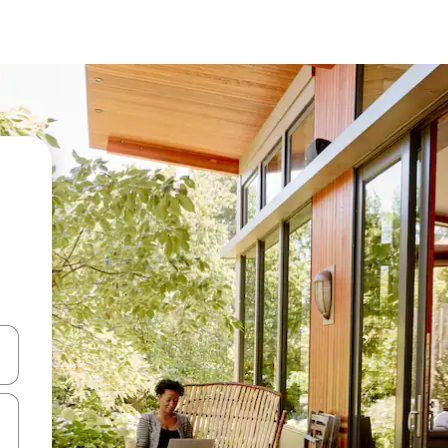
ციისთვის გამოიყენეთ კლავიშები ზემოთ/ქვემოთ მიმართული ისრებით 