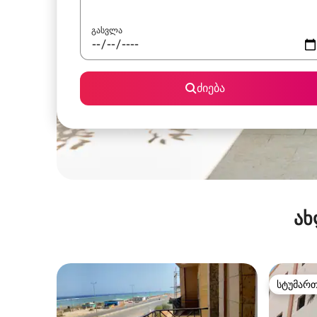
გასვლა
ძიება
ახ
სტუმარ
სტუმარ