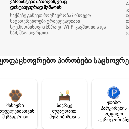
ვარიანტები მათთვის, ვინც
A
დისტანციურად მუშაობს
კ
საქმეზე გიწევთ მოგზაურობა? იპოვეთ
ი
საცხოვრებლები გრძელვადიანი
თ
სტუმრობისთვის სწრაფი Wi‑Fi კავშირითა და
ს
სამუშაო სივრცით.
ც
ყოფაცხოვრებო პირობები საცხოვრე
უფასო
შინაური
სივრცე
პარკირების
ხოველებისთვის
ლეპტოპით
ადგილი
შესაფერისი
მუშაობისთვის
ტერიტორიაზ