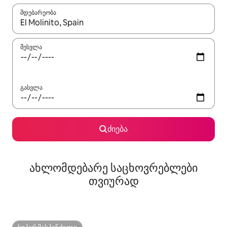
მდებარეობა
როცა შედეგები ხელმისაწვდომი გახდება, ნავიგაციისთვის გამ
შესვლა
გასვლა
ძიება
ახლომდებარე საცხოვრებლები
თვიურად