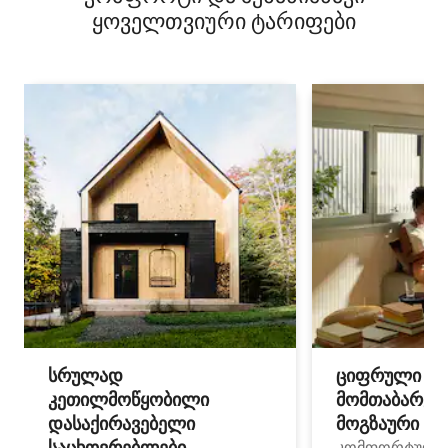
ყოველთვიური ტარიფები
სრულად
ციფრული
კეთილმოწყობილი
მომთაბარეებ
დასაქირავებელი
მოგზაური სპ
საცხოვრებლები
კომფორტული