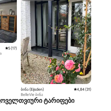
საშუალო შეფასებაა 5‑დან 5, 17 მიმოხილვა
5 (17)
ილვა
ი
ბინა (Eijsden)
საშუალო შეფასებაა 
4,84 (31)
BelleVie ბინა
 ყოველთვიური ტარიფები