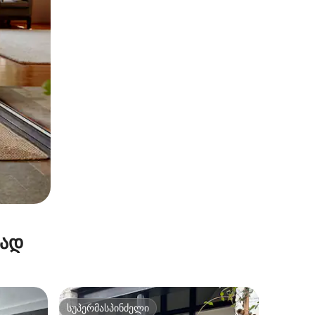
რად
სუპერმასპინძელი
არიანტი
სუპერმასპინძელი