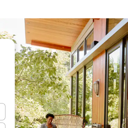
ციისთვის გამოიყენეთ კლავიშები ზემოთ/ქვემოთ მიმართული ისრებით 