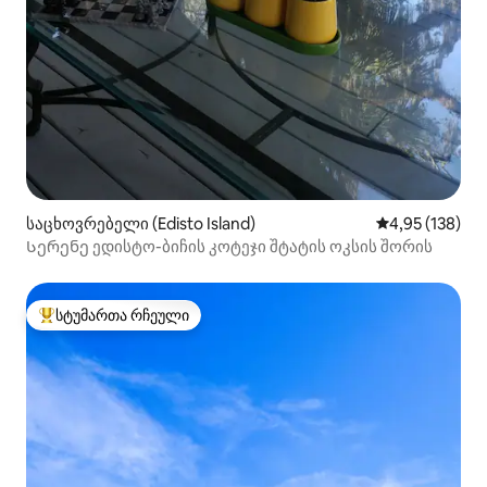
საცხოვრებელი (Edisto Island)
საშუალო შეფა
4,95 (138)
Სერენე ედისტო-ბიჩის კოტეჯი შტატის ოკსის შორის
სტუმართა რჩეული
სტუმართა რჩეული მოწინავე ვარიანტი