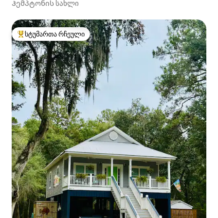
Ჰემპტონის სახლი
სტუმართა რჩეული
სტუმართა რჩეული მოწინავე ვარიანტი