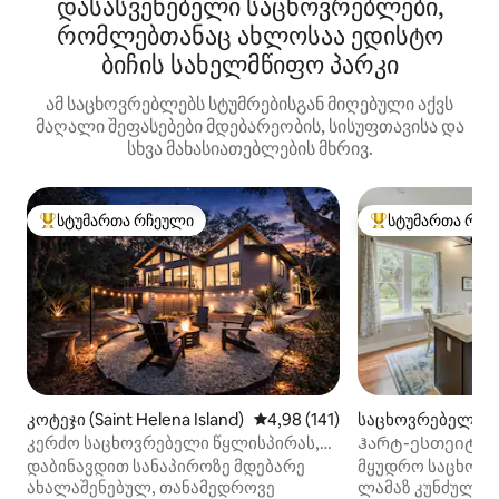
დასასვენებელი საცხოვრებლები,
რომლებთანაც ახლოსაა ედისტო
ბიჩის სახელმწიფო პარკი
ამ საცხოვრებლებს სტუმრებისგან მიღებული აქვს
მაღალი შეფასებები მდებარეობის, სისუფთავისა და
სხვა მახასიათებლების მხრივ.
სტუმართა რჩეული
სტუმართა რჩე
სტუმართა რჩეული მოწინავე ვარიანტი
სტუმართა რჩეული
კოტეჯი (Saint Helena Island)
საშუალო შეფასებაა 5‑დან 4,9
4,98 (141)
საცხოვრებელი (
w Island)
კერძო საცხოვრებელი წყლისპირას,
Ჰარტ-ესთეიტსი:
საუნით
განმარტოება უა
დაბინავდით სანაპიროზე მდებარე
მყუდრო საცხოვრ
ახალაშენებულ, თანამედროვე
ლამაზ კუნძულ ვ