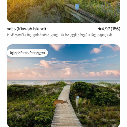
ბინა (Kiawah Island)
საშუალო შეფა
4,97 (156)
Სანტოშა ზღვისპირა ვილის საფეხურები პლაჟიდან
სტუმართა რჩეული
სტუმართა რჩეული