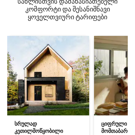
სახლისთვის დამახასიათებელი
კომფორტი და შესანიშნავი
ყოველთვიური ტარიფები
სრულად
ციფრული
კეთილმოწყობილი
მომთაბარეებ