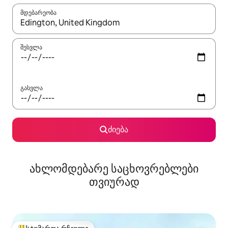
მდებარეობა
როცა შედეგები ხელმისაწვდომი გახდება, ნავიგაციისთვის გამ
შესვლა
გასვლა
ძიება
ახლომდებარე საცხოვრებლები
თვიურად