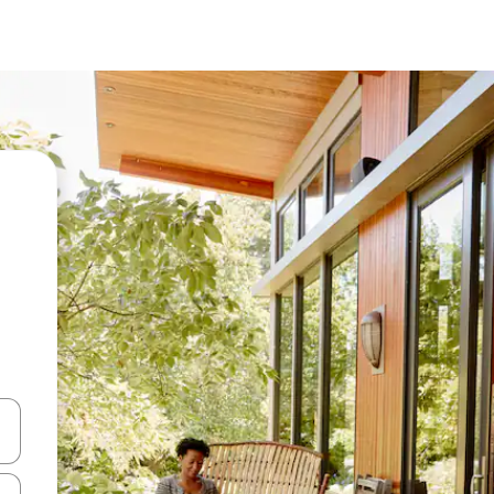
ციისთვის გამოიყენეთ კლავიშები ზემოთ/ქვემოთ მიმართული ისრებით 