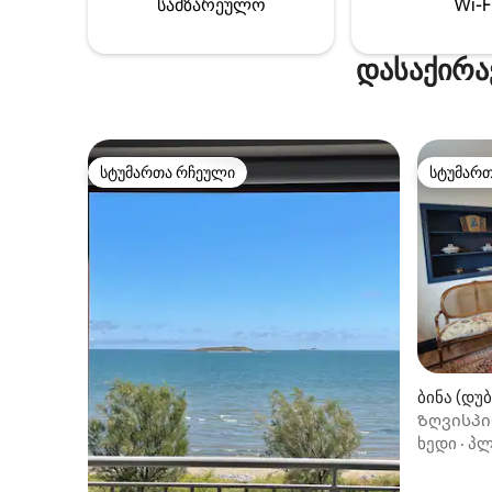
სამზარეულო
Wi-F
დუბლინის
ის 702 მ
დასაქირა
სტუმართა რჩეული
სტუმარ
სტუმართა რჩეული
სტუმარ
ბინა (დუ
Ზღვისპირ
ღია გეგმ
ხედი
·
პლ