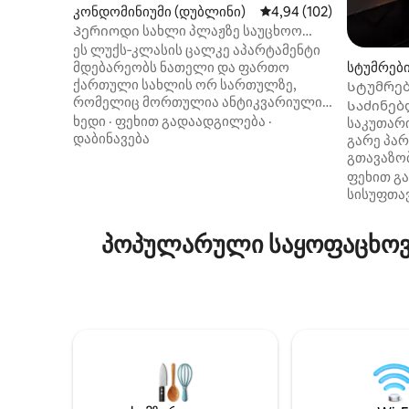
კონდომინიუმი (დუბლინი)
საშუალო შეფასებაა 5‑
4,94 (102)
Პერიოდი სახლი პლაჟზე საუცხოო
ხედებით
ეს ლუქს‑კლასის ცალკე აპარტამენტი
მდებარეობს ნათელი და ფართო
სტუმრებ
ქართული სახლის ორ სართულზე,
ey)
Სტუმრებ
რომელიც მორთულია ანტიკვარიული
დალკიში
Საძინებ
ნივთებით და კეთილმოწყობილია
ხედი
·
ფეხით გადაადგილება
·
საკუთარ
კომფორტისთვის. წინა ოთახებიდან
დაბინავება
გარე პა
იშლება ხედი სენდიმაუნტ‑სტრენდზე —
გთავაზო
ადგილზე, რომელიც ცნობილი გახდა
საუკეთე
ფეხით გ
ჯეიმს ჯოისისა და შიმუს ჰინის
საყიდლე
სისუფთა
წყალობით. სენდიმაუნტის სოფელი
საკონცე
მომხიბვლელია — აქ არის
წვდომით,
პოპულარული საყოფაცხოვრ
ცენტრალური პარკი, რომელსაც
ფეხით ს
გარშემორტყმული აქვს უამრავი
სანაპირო
საინტერესო მაღაზია და რესტორანი.
ზღვის ცუ
საზოგადოებრივი ტრანსპორტით
სივრცეებ
მგზავრობის შესანიშნავი
მდებარე 
შესაძლებლობებია მატარებლით ან
გთავაზობ
ავტობუსით, ასევე, ადგილზე არის
ორგანიზ
პარკირების ადგილი. ბინა ქალაქის
შეგიძლი
ცენტრიდან 15 წუთის სავალზეა.
სანაპირ
დალკის 