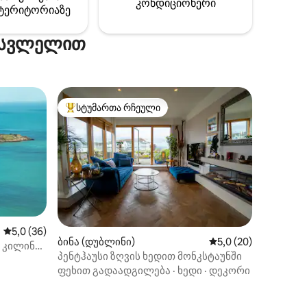
მ აქ
კონდიციონერი
ტერიტორიაზე
სასვლელით
სტუმართა რჩეული
არიანტი
სტუმართა რჩეული მოწინავე ვარიანტი
საშუალო შეფასებაა 5‑დან 5,0, 36 მიმოხილვა
5,0 (36)
ბინა (დუბლინი)
საშუალო შეფასებაა
5,0 (20)
 კილინის
ილვა
პენტჰაუსი ზღვის ხედით მონკსტაუნში
ფეხით გადაადგილება
·
ხედი
·
დეკორი