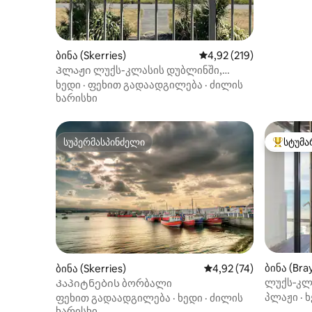
ბინა (Skerries)
საშუალო შეფასებაა 5‑
4,92 (219)
Პლაჟი ლუქს-კლასის დუბლინში,
ზღვის განსაცვიფრებელი ხედებით.
ხედი
·
ფეხით გადაადგილება
·
ძილის
ხარისხი
სუპერმასპინძელი
სტუმა
სუპერმასპინძელი
სტუმართ
ბინა (Bra
ბინა (Skerries)
საშუალო შეფასებაა 5
4,92 (74)
ლუქს‑კლ
Კაპიტნების ბორბალი
ზღვისპი
პლაჟი
·
ხ
ფეხით გადაადგილება
·
ხედი
·
ძილის
ნომერი 
ხარისხი