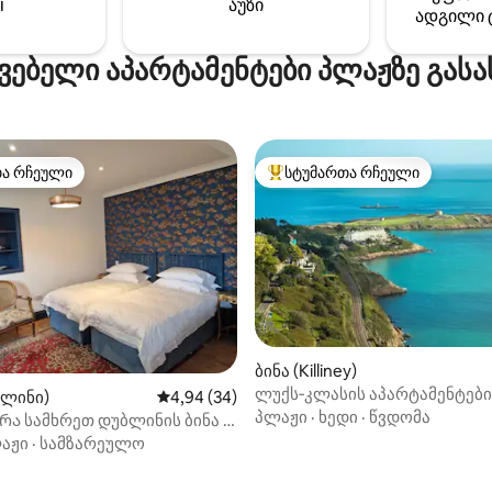
საწოლი და ფუნთუშები, ამიტო
i
აუზი
 აეროპორტიდან Aircoach ‑
ადგილი 
ვცხოვრობთ ნებისმიერი
არშრუტის მეშვეობით.
რეკომენდაციისთვის!
ვებელი აპარტამენტები პლაჟზე გა
თა რჩეული
სტუმართა რჩეული
თა რჩეული
სტუმართა რჩეული მოწინავე ვ
ბინა (Killiney)
ლუქს‑კლასის აპარტამენტები
ბლინი)
საშუალო შეფასებაა 5‑დან 4,94, 34 მიმოხ
4,94 (34)
ისტორიულ მამულში
პლაჟი
·
ხედი
·
წვდომა
ა სამხრეთ დუბლინის ბინა -
ა-Dun-laoghair
აჟი
·
სამზარეულო