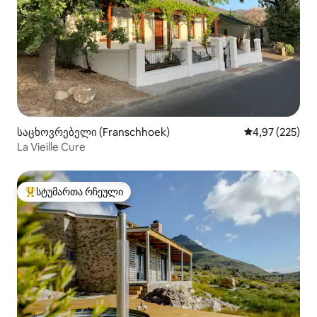
საცხოვრებელი (Franschhoek)
საშუალო შეფას
4,97 (225)
La Vieille Cure
სტუმართა რჩეული
სტუმართა რჩეული მოწინავე ვარიანტი