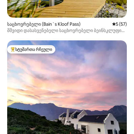
საცხოვრებელი (Bain`s Kloof Pass)
საშუალო შ
5 (57)
მშვიდი დასასვენებელი საცხოვრებელი ბეინსკლუფის
უღელტეხილზე, როკი-ფოლსში 2
სტუმართა რჩეული
სტუმართა რჩეული მოწინავე ვარიანტი