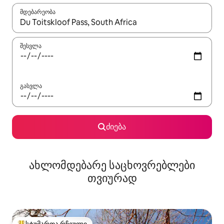
მდებარეობა
როცა შედეგები ხელმისაწვდომი გახდება, ნავიგაციისთვის გამ
შესვლა
გასვლა
ძიება
ახლომდებარე საცხოვრებლები
თვიურად