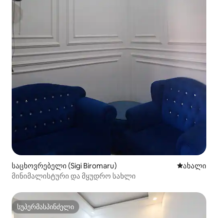
საცხოვრებელი (Sigi Biromaru)
ახლად დამ
ახალი
მინიმალისტური და მყუდრო სახლი
სუპერმასპინძელი
სუპერმასპინძელი