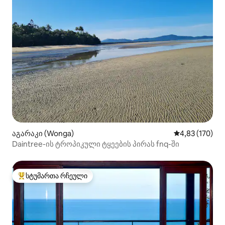
აგარაკი (Wonga)
საშუალო შეფა
4,83 (170)
Daintree-ის ტროპიკული ტყეების პირას fnq-ში
სტუმართა რჩეული
სტუმართა რჩეული მოწინავე ვარიანტი