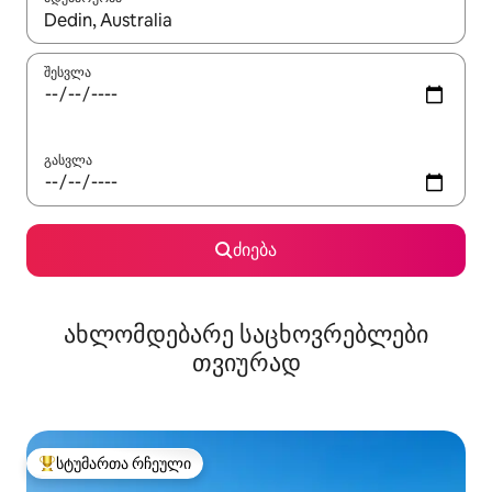
როცა შედეგები ხელმისაწვდომი გახდება, ნავიგაციისთვის გამ
შესვლა
გასვლა
ძიება
ახლომდებარე საცხოვრებლები
თვიურად
სტუმართა რჩეული
სტუმართა რჩეული მოწინავე ვარიანტი