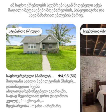
ამ საცხოვრებლებს სტუმრებისგან მიღებული აქვს
მაღალი შეფასებები მდებარეობის, სისუფთავისა და
სხვა მახასიათებლების მხრივ.
სტუმართა რჩეული
სტუმართა რჩეულ
სტუმართა რჩეული
სტუმართა რჩეულ
საცხოვრებელი (ჰამილტონ
საშუალო შეფასებაა 5‑დან 4,
4,96 (56)
ი)
მთლიანი სახლი ჰამილტონის (მისური)
მახლობლად — ამერიკის
დაბინავდით ჩვენს
შეერთებული შტატების კვილტების
ახლადგარემონტებულ აგარაკში,
ქალაქი!
სადაც შეგიძლიათ დრო დაუთმოთ
კვილტების ქსოვას,
ხელნაკეთობებს და დასვენებას.
მდებარეობა
·
ოჯახი
·
არემარე
საცხოვრებელშია საკერავი/