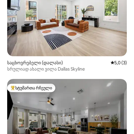
საცხოვრებელი (დალასი)
საშუალო შ
5,0 (3)
სრულიად ახალი ვილა Dallas Skyline
სტუმართა რჩეული
სტუმართა რჩეული მოწინავე ვარიანტი