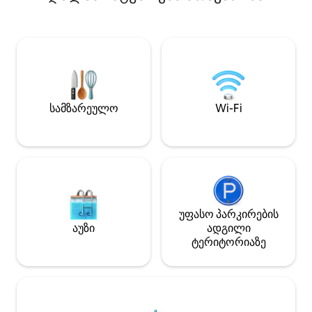
ამ საცხოვრებლის
კორნ‑ჰოული და გრილია. დატკბით
დასვენების, ფიქ
ქალაქისგან თავის დაღწევით ამ
აღდგენის სურვილ
ზენ‑საყოფაცხოვრებელში,
არ უნდა იყოთ, ი
რომლიდანაც ხედები მშვიდი ხეების
არლინგტონის და
მწვერვალებისკენ იშლება და
საუკეთესო ღირს
რომელიც ოპტიმალურია
სიახლოვით, რო
დისტანციური მუშაობისთვის.
ჯო‑პულ‑ლეიკი, 
პოპულარული
სამზარეულო
Wi-Fi
სახელმწიფო პარ
ბიშოპ‑არტს‑დისტრიქტი მხოლოდ
„გლოუბ‑ლაიფ‑ფი
6 წუთის სავალზეა, დიზაინის
ყველაფერი თქვე
რაიონი — 10 წუთის სავალზე, ხოლო
20 წუთის სავალზ
ქალაქის ცენტრი და აპტაუნი —
15 წუთის სავალზე.
უფასო პარკირების
აუზი
ადგილი
ტერიტორიაზე