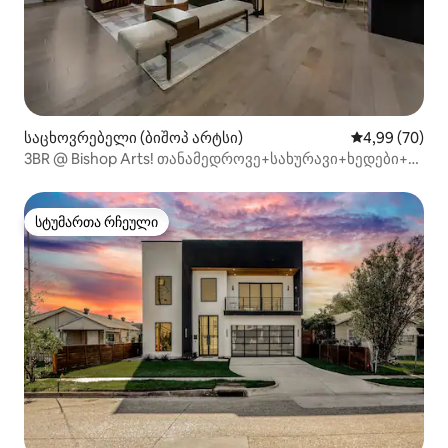
საცხოვრებელი (ბიშოპ არტსი)
საშუალო შეფა
4,99 (70)
3BR @ Bishop Arts! თანამედროვე+სახურავი+ხედები+
შოპინგი!
სტუმართა რჩეული
სტუმართა რჩეული