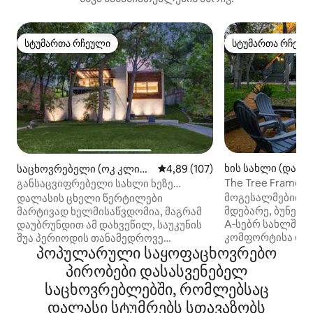
სტუმართა რჩეული
სტუმართა რჩეულ
სტუმართა რჩეული
სტუმართა რჩეულ
ხის სახლი (დალა
საცხოვრებელი (ოკ კლიფ
საშუალო შეფასებაა 5‑დან 4,8
4,89 (107)
ი)
The Tree Frame‑
განსაცვიფრებელი სახლი ხეზე
განტვირთვა ბუნე
განტვირთვისთვის, ცენტრამდე
მოგესალმებით მ
დალასის ცხელი წერტილები
15 წუთის სავალზე
მდებარე, ბუნებ
მარტივად ხელმისაწვდომია, მაგრამ
A‑სებრ სახლში, 
დაუბრუნდით ამ დახვეწილ, საუკუნის
კომფორტისა და 
შუა პერიოდის თანამედროვე
პოპულარული საყოფაცხოვრებო
იდეალური ნაზავ
არქიტექტურულ საგანძურს, შეფის
მარტო მოგზაურე
სამზარეულოთი, ხის წვერების
პირობები დასასვენებელ
წყვილებისთვის 
ხედებით და ულტიმატური შიდა/გარე
საცხოვრებლებში, რომლებსაც
ჯგუფებისთვის — 
ცხოვრებით. ისადილეთ ღია ცის ქვეშ
ცხოველებიც კი დ
ტერასიან უკანა ეზოში, სადაც
დალასი სტუმრებს სთავაზობს