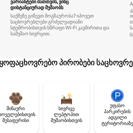
ვარიანტები მათთვის, ვინც
A
დისტანციურად მუშაობს
კ
საქმეზე გიწევთ მოგზაურობა? იპოვეთ
ი
საცხოვრებლები გრძელვადიანი
თ
სტუმრობისთვის სწრაფი Wi‑Fi კავშირითა და
ს
სამუშაო სივრცით.
ც
ყოფაცხოვრებო პირობები საცხოვრე
უფასო
შინაური
სივრცე
პარკირების
ხოველებისთვის
ლეპტოპით
ადგილი
შესაფერისი
მუშაობისთვის
ტერიტორიაზ