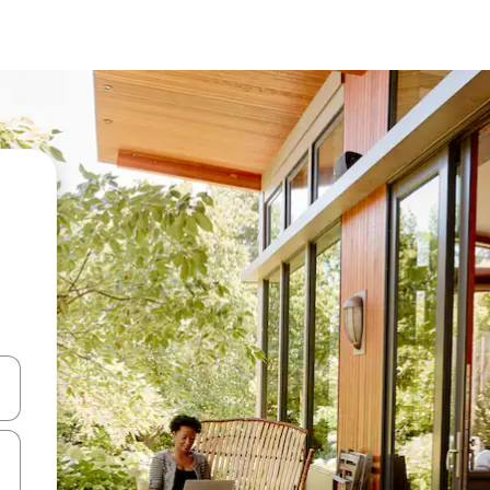
ციისთვის გამოიყენეთ კლავიშები ზემოთ/ქვემოთ მიმართული ისრებით 