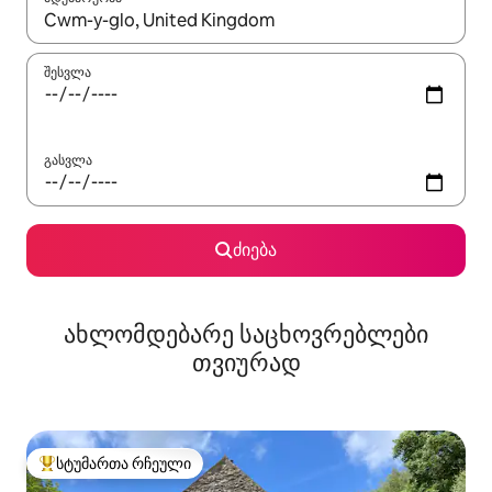
როცა შედეგები ხელმისაწვდომი გახდება, ნავიგაციისთვის გამ
შესვლა
გასვლა
ძიება
ახლომდებარე საცხოვრებლები
თვიურად
სტუმართა რჩეული
სტუმართა რჩეული მოწინავე ვარიანტი