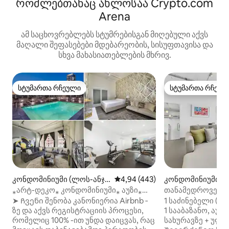
რომლებთანაც ახლოსაა Crypto.com
Arena
ამ საცხოვრებლებს სტუმრებისგან მიღებული აქვს
მაღალი შეფასებები მდებარეობის, სისუფთავისა და
სხვა მახასიათებლების მხრივ.
სტუმართა რჩეული
სტუმართა რჩეულ
სტუმართა რჩეული
სტუმართა რჩეულ
კონდომინიუმი (ლოს-ანჯე
საშუალო შეფასებაა 5‑დან 4,9
4,94 (443)
კონდომინიუმი (
ლესი)
ლესი)
⁎არტ-დეკო⁎ კონდომინიუმი⁎ აუზი⁎
თანამედროვე, ლ
სპორტდარბაზი⁎უფასო
1‑საძინებლიანი 
➤ Ჩვენი შენობა კანონიერია Airbnb ‑
1 საძინებელი (სა
პარკინგი⁎ჯაკუზი
საწოლი 193×203 ს
ზე და აქვს რეგისტრაციის პროცესი,
1 სააბაზანო, აუ
რომელიც 100% -ით უნდა დაიცვას, რაც
სახურავზე + უფა