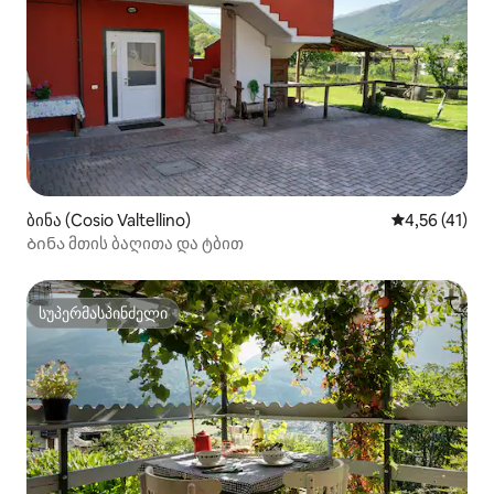
ბინა (Cosio Valtellino)
საშუალო შეფ
4,56 (41)
Ბინა მთის ბაღითა და ტბით
სუპერმასპინძელი
სუპერმასპინძელი