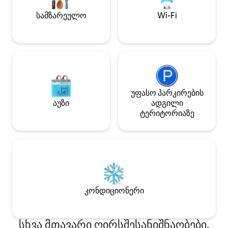
ადგილას, სადაც პარკებამდე,
რესტორნებამდე,
სამზარეულო
Wi-Fi
უნივერსიტეტებამდე და ადგილობრივ
ღირსშესანიშნაობებამდე სულ
რამდენიმე წუთში მოხვდებით. იტაკის
მუნიციპალიტეტი მოკლევადიანი
გაქირავების ნებართვის ნომერი STR-
25-1
უფასო პარკირების
აუზი
ადგილი
ტერიტორიაზე
კონდიციონერი
სხვა მთავარი ღირსშესანიშნაობები,