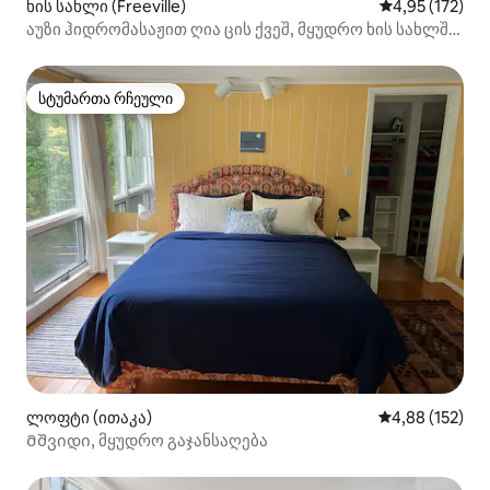
ხის სახლი (Freeville)
საშუალო შეფა
4,95 (172)
აუზი ჰიდრომასაჟით ღია ცის ქვეშ, მყუდრო ხის სახლში,
ფლორიდაში
სტუმართა რჩეული
სტუმართა რჩეული
ლოფტი (ითაკა)
საშუალო შეფა
4,88 (152)
Მშვიდი, მყუდრო გაჯანსაღება