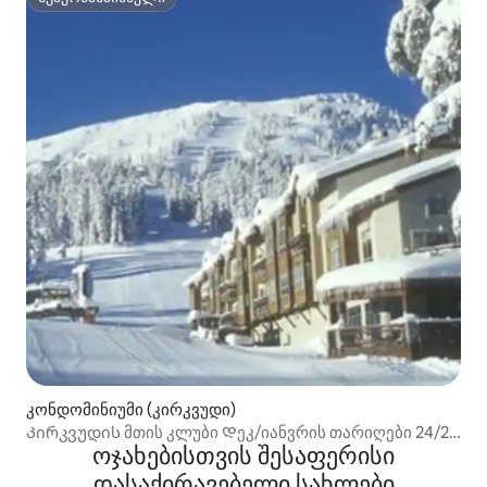
სუპერმასპინძელი
კონდომინიუმი (კირკვუდი)
Კირკვუდის მთის კლუბი Დეკ/იანვრის თარიღები 24/25
ოჯახებისთვის შესაფერისი
Სათხილამუროდ შესვლა/გასვლა
დასაქირავებელი სახლები