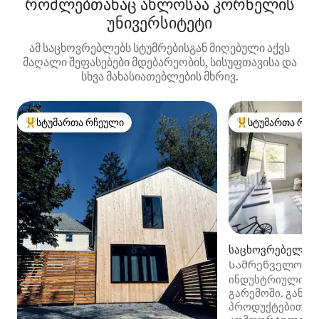
რომლებთანაც ახლოსაა კორნელის
უნივერსიტეტი
ამ საცხოვრებლებს სტუმრებისგან მიღებული აქვს
მაღალი შეფასებები მდებარეობის, სისუფთავისა და
სხვა მახასიათებლების მხრივ.
სტუმართა რჩეული
სტუმართა რჩე
სტუმართა რჩეული მოწინავე ვარიანტი
სტუმართა რჩეული
საცხოვრებელი (
Სამრეწველო სახლ
Nights + WFH Tec
ინდუსტრიული ა
გარემოში. განა
პროდუქტებით სა