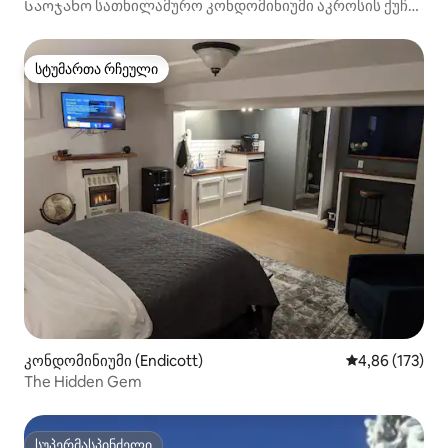
Საოჯახო სათხილამურო კონდომინიუმი აკროსის ქუჩა
ბერძნული პიკიდან
სტუმართა რჩეული
სტუმართა რჩეული
კონდომინიუმი (Endicott)
საშუალო შეფა
4,86 (173)
The Hidden Gem
სუპერმასპინძელი