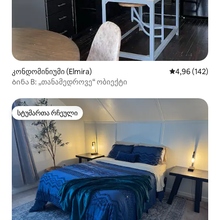
კონდომინიუმი (Elmira)
საშუალო შეფა
4,96 (142)
Ბინა B: „თანამედროვე“ ობიექტი
სტუმართა რჩეული
სტუმართა რჩეული